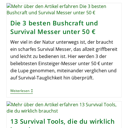
Besten
Tarps
Für
Hängematten
In
Die 3 besten Bushcraft und
3
X
Survival Messer unter 50 €
3
Metern
Wer viel in der Natur unterwegs ist, der braucht
ein scharfes Survival Messer, das allzeit griffbereit
und leicht zu bedienen ist. Hier werden 3 der
beliebtesten Einsteiger-Messer unter 50 € unter
die Lupe genommen, miteinander verglichen und
auf Survival-Tauglichkeit hin überprüft.
Die
Weiterlesen
3
Besten
Bushcraft
Und
Survival
Messer
13 Survival Tools, die du wirklich
Unter
50