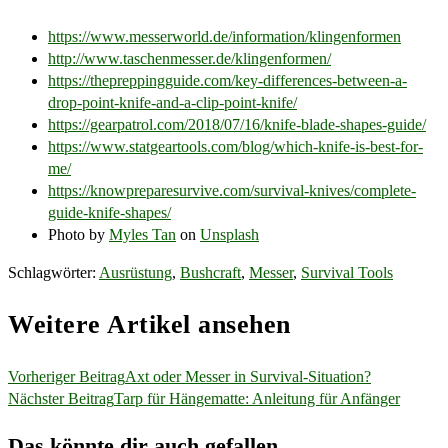
https://www.messerworld.de/information/klingenformen
http://www.taschenmesser.de/klingenformen/
https://thepreppingguide.com/key-differences-between-a-
drop-point-knife-and-a-clip-point-knife/
https://gearpatrol.com/2018/07/16/knife-blade-shapes-guide/
https://www.statgeartools.com/blog/which-knife-is-best-for-
me/
https://knowpreparesurvive.com/survival-knives/complete-
guide-knife-shapes/
Photo by
Myles Tan
on
Unsplash
Schlagwörter
:
Ausrüstung
,
Bushcraft
,
Messer
,
Survival Tools
Weitere Artikel ansehen
Vorheriger Beitrag
Axt oder Messer in Survival-Situation?
Nächster Beitrag
Tarp für Hängematte: Anleitung für Anfänger
Das könnte dir auch gefallen